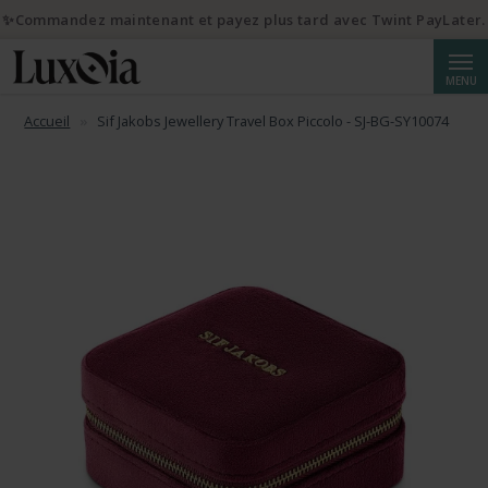
✨Commandez maintenant et payez plus tard avec Twint PayLater.
Reche
MENU
Accueil
Sif Jakobs Jewellery Travel Box Piccolo - SJ-BG-SY10074