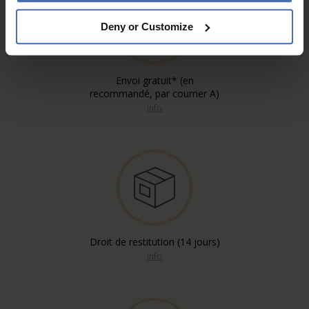
Deny or Customize
Envoi gratuit* (en
recommandé, par courrier A)
info
Droit de restitution (14 jours)
info