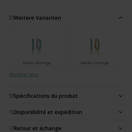
Weitere Varianten
Medio Ohrringe
Medio Ohrringe
Montrer plus
Spécifications du produit
Perla Medio Ohrringe
Perla Medio Ohrringe
Disponibilité et expédition
Medio Ohrringe
Medio Ohrringe
Medio Ohrringe
Medio Ohrringe
Medio Ohrringe
Medio Ohrringe
Medio Ohrringe
Medio Ohrringe
Medio Ohrringe
Retour et échange