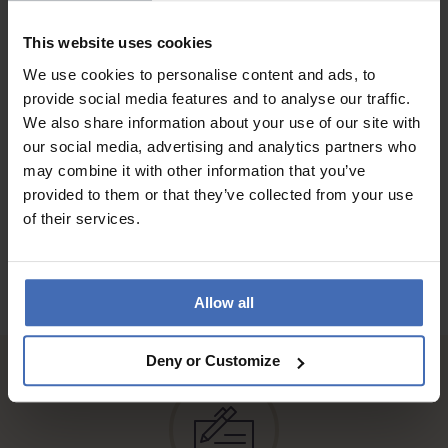
LOOK
VALEUR-PRIX
This website uses cookies
QUALITÉ
We use cookies to personalise content and ads, to
Sehr edel,wunderschöne Qualität!
provide social media features and to analyse our traffic.
We also share information about your use of our site with
our social media, advertising and analytics partners who
AUX AVIS DES CLIENTS
may combine it with other information that you’ve
provided to them or that they’ve collected from your use
of their services.
Allow all
Deny or Customize