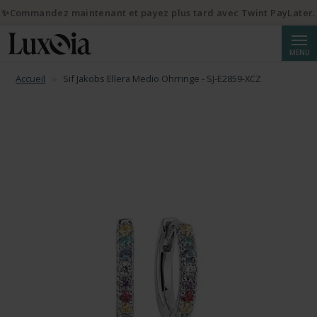
✨Commandez maintenant et payez plus tard avec Twint PayLater.
Reche
MENU
Accueil
Sif Jakobs Ellera Medio Ohrringe - SJ-E2859-XCZ