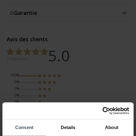
Garantie
Avis des clients
5.0
3 Notations
100%
0%
0%
0%
0%
neue Marke beim Helen K.
Consent
Details
About
Avis par eva schiess
lundi, 14 juin 2021