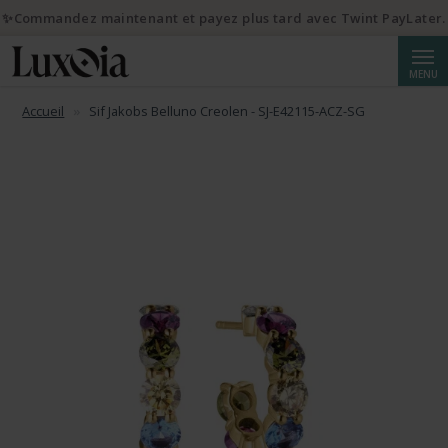
✨Commandez maintenant et payez plus tard avec Twint PayLater.
Reche
MENU
Accueil
Sif Jakobs Belluno Creolen - SJ-E42115-ACZ-SG