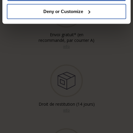
Deny or Customize
Envoi gratuit* (en
recommandé, par courrier A)
info
Droit de restitution (14 jours)
info