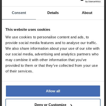
0%
0%
0%
Consent
Details
About
Super
This website uses cookies
Avis par Sasa
jeudi, 29 juin 2023
We use cookies to personalise content and ads, to
LOOK
provide social media features and to analyse our traffic.
VALEUR-PRIX
We also share information about your use of our site with
QUALITÉ
our social media, advertising and analytics partners who
Tip top
may combine it with other information that you’ve
provided to them or that they’ve collected from your use
of their services.
AUX AVIS DES CLIENTS
Allow all
Deny or Customize