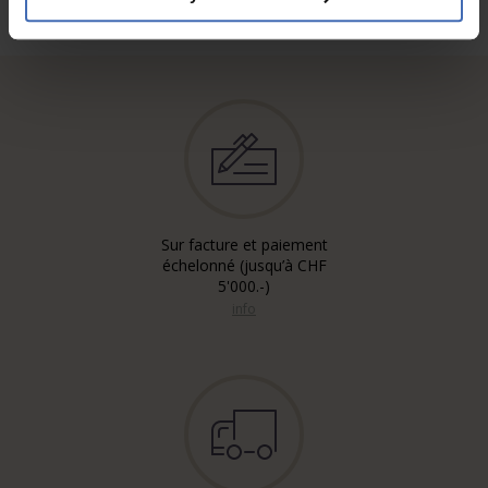
Sur facture et paiement
échelonné (jusqu’à CHF
5'000.-)
info