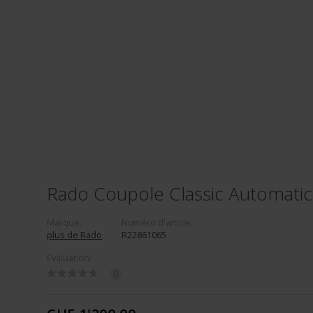
Rado Coupole Classic Automati
Marque:
Numéro d'article:
plus de Rado
R22861065
Évaluation:
0