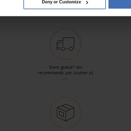
Deny or Customize
5'000.-)
info
Envoi gratuit* (en
recommandé, par courrier A)
info