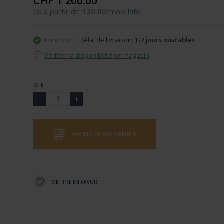
CHF 1'200.00
ou à partir de
120.00
/mois
info
En stock
Délai de livraison:
1-2 jours ouvrables
Vérifier la disponibilité en magasin
QTÉ
AJOUTER AU PANIER
METTRE EN FAVORI