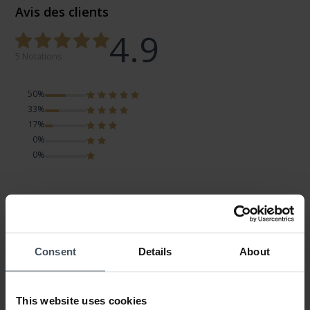
Avis des clients
4.9
5 Notations
50%
33%
17%
0%
0%
Top !
Avis par Muriel
mercredi, 28 février 2024
LOOK
Consent
Details
About
VALEUR-PRIX
QUALITÉ
Envoie rapide et soigner.
This website uses cookies