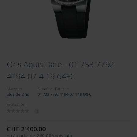
Oris Aquis Date - 01 733 7792
4194-07 4 19 64FC
Marque:
Numéro d'article:
plus de Oris
01 733 7792 4194-07 4 19 64FC
Évaluation:
0
CHF 2'400.00
ou à partir de
240.00
/mois
info