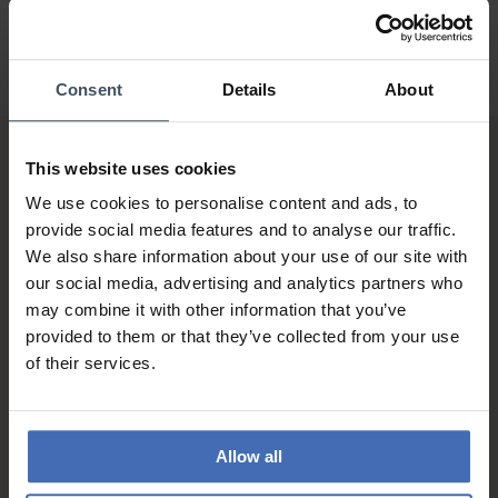
Consent
Details
About
This website uses cookies
We use cookies to personalise content and ads, to
provide social media features and to analyse our traffic.
We also share information about your use of our site with
our social media, advertising and analytics partners who
Sur facture et paiement
may combine it with other information that you’ve
échelonné (jusqu’à CHF
provided to them or that they’ve collected from your use
5'000.-)
of their services.
info
Allow all