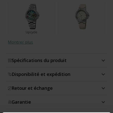
Upcycle
Montrer plus
Spécifications du produit
Disponibilité et expédition
Taste of Summer
Diamonds
Retour et échange
Garantie