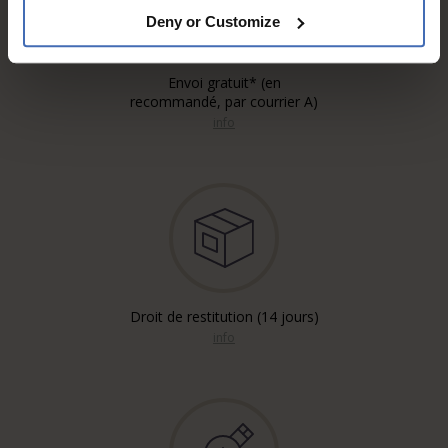
Deny or Customize
Envoi gratuit* (en
recommandé, par courrier A)
info
Droit de restitution (14 jours)
info