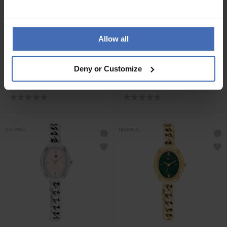
Allow all
CHF 139.00
CHF 149.00
Deny or Customize
Tommy Hilfiger Demi -
Tommy Hilfiger Demi -
1782874
1782875
NOUVEAU
NOUVEAU