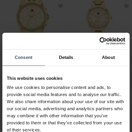
Consent
Details
About
CHF 199.00
CHF 149.00
Tommy Hilfiger Mellie -
Tommy Hilfiger Becca -
1782803
1782905
This website uses cookies
We use cookies to personalise content and ads, to
provide social media features and to analyse our traffic.
We also share information about your use of our site with
NOUVEAU
NOUVEAU
our social media, advertising and analytics partners who
may combine it with other information that you’ve
provided to them or that they’ve collected from your use
of their services.