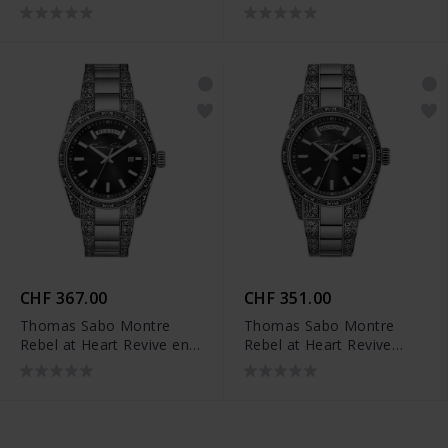
acier inoxydable vert fumé
acier inoxydable bleu nuit
motif gravé - WA0440-
motif gravé - WA0439-
201-211
201-209
CHF 367.00
CHF 351.00
Thomas Sabo Montre
Thomas Sabo Montre
Rebel at Heart Revive en
Rebel at Heart Revive
acier inoxydable noir
acier inoxydable noir
motif gravé - WA0438-
gravure - WA0427-201-
201-203
201