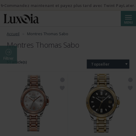
✨Commandez maintenant et payez plus tard avec Twint PayLater.
Reche
MENU
Accueil
Montres Thomas Sabo
Montres Thomas Sabo
Filtrer
51 article(s)
Topseller