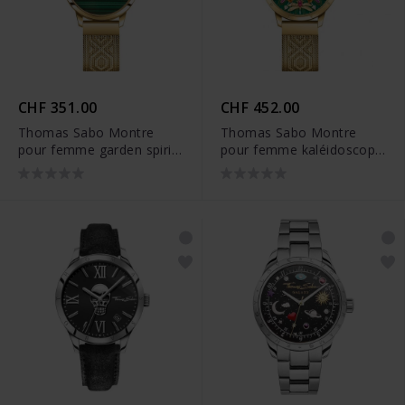
CHF 351.00
CHF 452.00
Thomas Sabo Montre
Thomas Sabo Montre
pour femme garden spirit
pour femme kaléidoscope
malachite couleur or
libellule vert couleur or
jaune - WA0365-264-211
jaune - WA0369-264-211