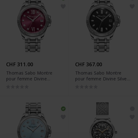
CHF 311.00
CHF 367.00
Thomas Sabo Montre
Thomas Sabo Montre
pour femme Divine
pour femme Divine Silver
Burgundy avec cadran
avec cadran noir et
bordeaux et pierres
pierres blanches argent -
blanches argent -
WA0406-201-203
WA0407-201-212