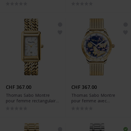
papillons bicolore -
argentée - WA0428-201-
WA0433-291-202
201
CHF 367.00
CHF 367.00
Thomas Sabo Montre
Thomas Sabo Montre
pour femme rectangulaire
pour femme avec
dorée - WA0429-291-207
papillons dorés - WA0430-
291-207