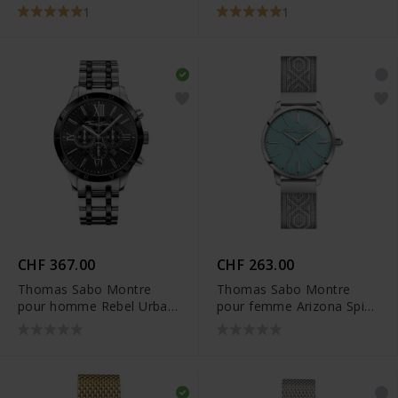
argenté - WA0252-201-
argenté - WA0015-201-
1
1
201
203
CHF 367.00
CHF 263.00
Thomas Sabo Montre
Thomas Sabo Montre
pour homme Rebel Urban
pour femme Arizona Spirit
céramique argenté -
turquoise argenté -
WA0139-222-203
WA0343-201-215