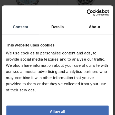
Consent
Details
About
CHF 311.00
CHF 367.00
Thomas Sabo Montre
Thomas Sabo Montre
pour femme Divine Blue
pour femmes en argent
This website uses cookies
avec cadran bleu clair et
avec libellules et zircone -
pierres blanches argent -
WA0423-201-201
We use cookies to personalise content and ads, to
WA0405-201-209
provide social media features and to analyse our traffic.
We also share information about your use of our site with
our social media, advertising and analytics partners who
may combine it with other information that you’ve
provided to them or that they’ve collected from your use
of their services.
Allow all