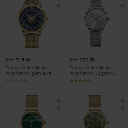
CHF 318.50
CHF 207.00
Thomas Sabo Montre
Thomas Sabo Montre
pour femme glam spirit
pour femme Elegance
montre d'inspiration
rectangulaire argentée -
1
astrale bleue couleur or
WA0248-201-201
jaune - WA0352-264-209