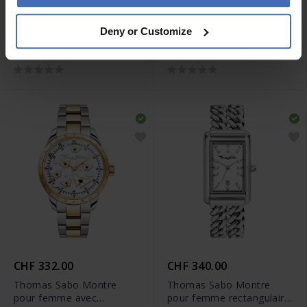
CHF 439.00
CHF 460.00
Deny or Customize
Thomas Sabo Montre
Thomas Sabo Montre
femme avec libellules et
pour femme en argent
zircons - WA0422-264-207
cadran noir et fleurs
blanche - WA0421-201-
201
CHF 332.00
CHF 340.00
Thomas Sabo Montre
Thomas Sabo Montre
pour femme avec
pour femme rectangulaire