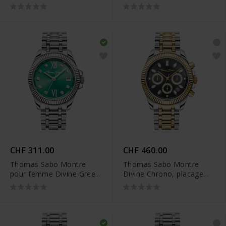
avec pierres blanches
cadran en bleu foncé
argentées - WA0401-201-
jaune doré - WA0403-264-
204
207
CHF 311.00
CHF 460.00
Thomas Sabo Montre
Thomas Sabo Montre
pour femme Divine Green
Divine Chrono, placage
avec cadran en vert
doré et cadran noir -
argenté - WA0404-201-
WA0398-291-201
211