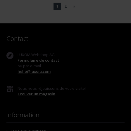
1
2
»
Contact
LUXOIA Webshop AG
Formulaire de contact
ou par e-mail
hello@luxoia.com
Nous nous réjouissons de votre visite!
Trouver un magasin
Information