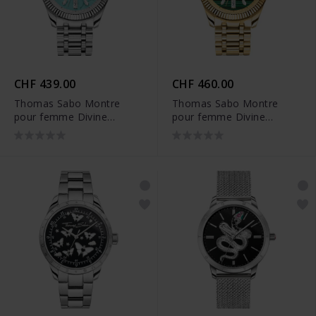
CHF 439.00
CHF 460.00
Thomas Sabo Montre
Thomas Sabo Montre
pour femme Divine
pour femme Divine
Jewellery Stone avec
Jewellery Stone avec
turquoise imitée argentée
malachite en or -
- WA0435-201-209
WA0436-291-211