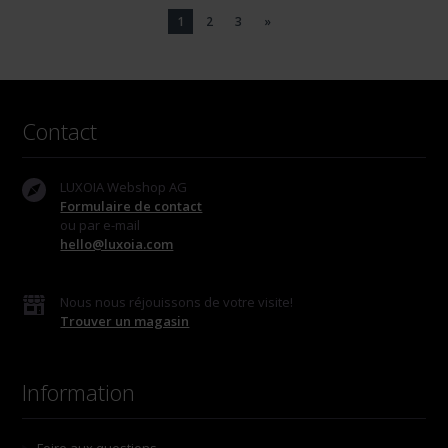
1
2
3
»
Contact
LUXOIA Webshop AG
Formulaire de contact
ou par e-mail
hello@luxoia.com
Nous nous réjouissons de votre visite!
Trouver un magasin
Information