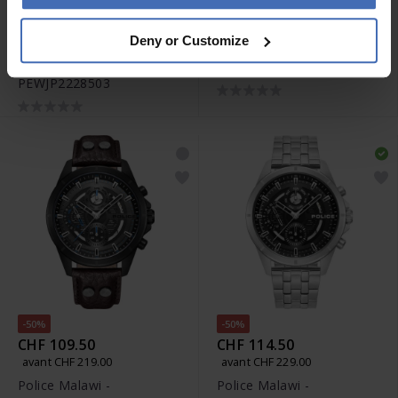
-50%
CHF 129.50
CHF 379.00
Deny or Customize
avant CHF 259.00
Police Skeletor -
Police Rotor -
PEWJR0005905
PEWJP2228503
-50%
-50%
CHF 109.50
CHF 114.50
avant CHF 219.00
avant CHF 229.00
Police Malawi -
Police Malawi -