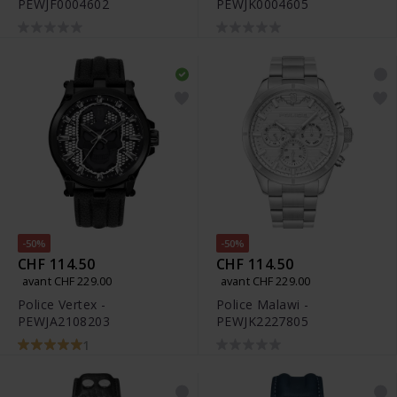
PEWJF0004602
PEWJK0004605
-50%
-50%
CHF 114.50
CHF 114.50
avant CHF 229.00
avant CHF 229.00
Police Vertex -
Police Malawi -
PEWJA2108203
PEWJK2227805
1