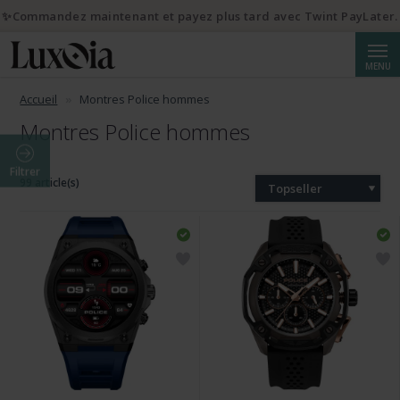
✨Commandez maintenant et payez plus tard avec Twint PayLater.
Reche
MENU
Accueil
Montres Police hommes
Montres Police hommes
Filtrer
99 article(s)
Topseller