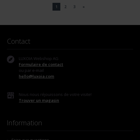
1
2
3
»
Contact
LUXOIA Webshop AG
Formulaire de contact
ou par e-mail
hello@luxoia.com
Nous nous réjouissons de votre visite!
Trouver un magasin
Information