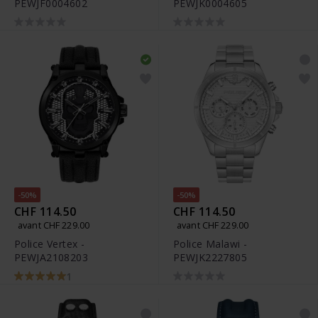
PEWJF0004602
PEWJK0004605
-50%
-50%
CHF 114.50
CHF 114.50
avant CHF 229.00
avant CHF 229.00
Police Vertex -
Police Malawi -
PEWJA2108203
PEWJK2227805
1