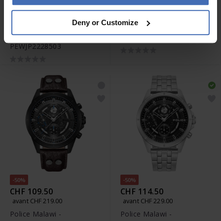
-50%
CHF 129.50
CHF 379.00
Deny or Customize
avant CHF 259.00
Police Skeletor -
Police Rotor -
PEWJR0005905
PEWJP2228503
-50%
-50%
CHF 109.50
CHF 114.50
avant CHF 219.00
avant CHF 229.00
Police Malawi -
Police Malawi -