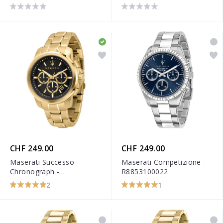
R8873618017
R8873640001
CHF 249.00
CHF 249.00
Maserati Successo
Maserati Competizione -
Chronograph -
R8853100022
R8873621013
2
1