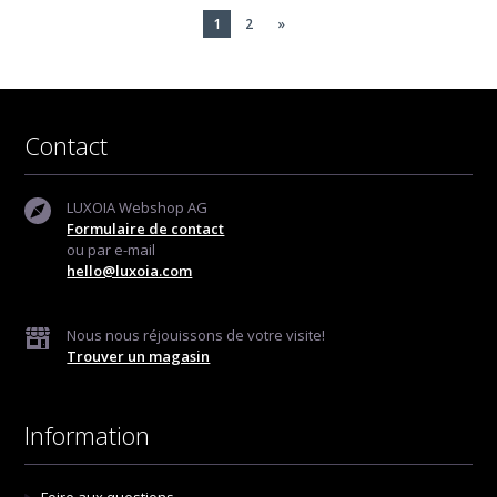
1
2
»
Contact
LUXOIA Webshop AG
Formulaire de contact
ou par e-mail
hello@luxoia.com
Nous nous réjouissons de votre visite!
Trouver un magasin
Information