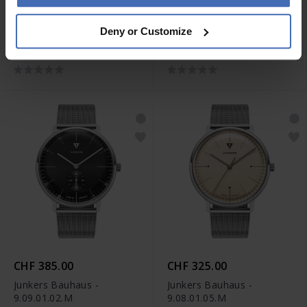
CHF 420.00
CHF 420.00
Deny or Customize
Junkers Baumuster -
Junkers Baumuster -
9.20.02.01
9.20.01.01
CHF 385.00
CHF 325.00
Junkers Bauhaus -
Junkers Bauhaus -
9.09.01.02.M
9.08.01.05.M