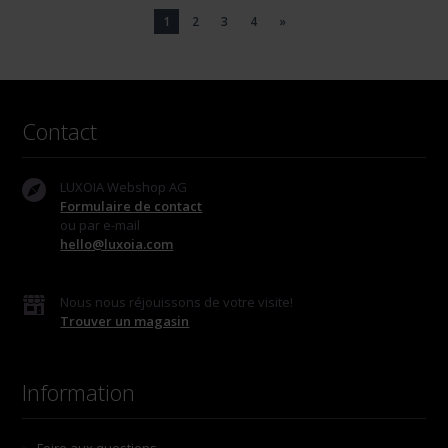
1
2
3
4
»
Contact
LUXOIA Webshop AG
Formulaire de contact
ou par e-mail
hello@luxoia.com
Nous nous réjouissons de votre visite!
Trouver un magasin
Information