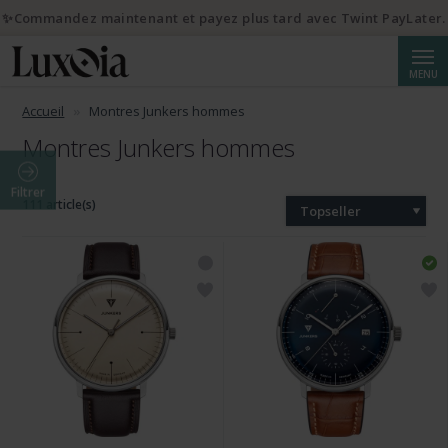
✨Commandez maintenant et payez plus tard avec Twint PayLater.
Reche
MENU
Accueil
Montres Junkers hommes
Montres Junkers hommes
Filtrer
111 article(s)
Topseller