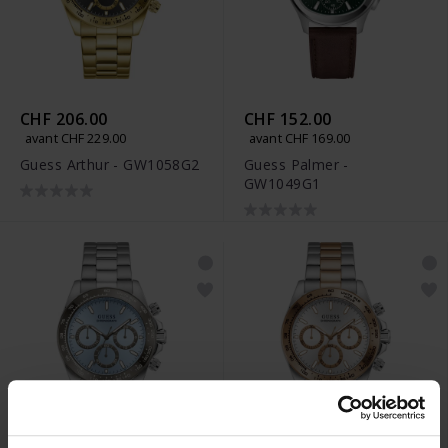
CHF 206.00
CHF 152.00
avant CHF 229.00
avant CHF 169.00
Guess Arthur - GW1058G2
Guess Palmer -
GW1049G1