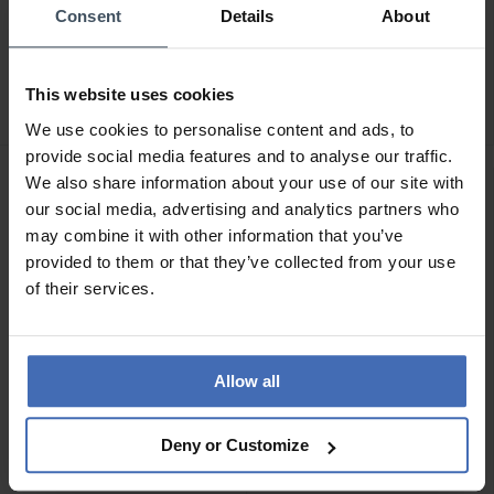
Consent
Details
About
CHF 179.00
CHF 215.00
avant CHF 199.00
avant CHF 239.00
Guess Arthur - GW1058G1
Guess Arthur - GW1058G6
This website uses cookies
We use cookies to personalise content and ads, to
provide social media features and to analyse our traffic.
We also share information about your use of our site with
NOUVEAU
our social media, advertising and analytics partners who
may combine it with other information that you’ve
provided to them or that they’ve collected from your use
of their services.
Allow all
CHF 143.00
CHF 170.00
Deny or Customize
avant CHF 159.00
avant CHF 189.00
Guess Palmer -
Guess Arthur - GW1155G1