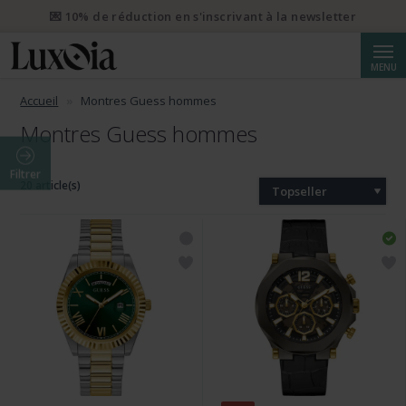
💌 10% de réduction en s'inscrivant à la newsletter
Reche
MENU
Accueil
Montres Guess hommes
Montres Guess hommes
Filtrer
20 article(s)
Topseller