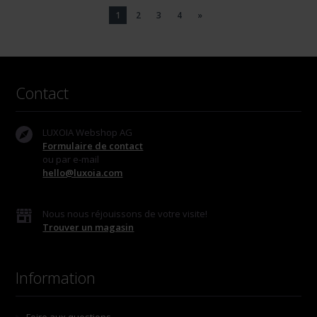
1
2
3
4
»
Contact
LUXOIA Webshop AG
Formulaire de contact
ou par e-mail
hello@luxoia.com
Nous nous réjouissons de votre visite!
Trouver un magasin
Information