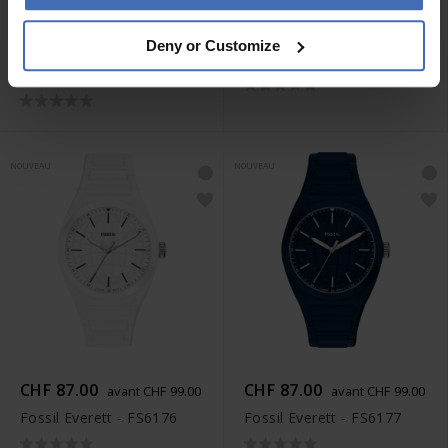
CHF 166.50
CHF 87.00
avant CHF 99.00
Deny or Customize
avant CHF 189.00
Fossil Everett - FS6175
Fossil Raquel - ES5512
NOUVEAU
NOUVEAU
CHF 87.00
CHF 87.00
avant CHF 99.00
avant CHF 99.00
Fossil Everett - FS6176
Fossil Everett - FS6177