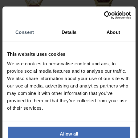
Consent
Details
About
CHF 131.00
CHF 166.50
avant CHF 149.00
avant CHF 189.00
Fossil Gilmore - ES5510
Fossil Harlow - ES5511
This website uses cookies
We use cookies to personalise content and ads, to
provide social media features and to analyse our traffic.
We also share information about your use of our site with
NOUVEAU
NOUVEAU
our social media, advertising and analytics partners who
may combine it with other information that you’ve
provided to them or that they’ve collected from your use
of their services.
Allow all