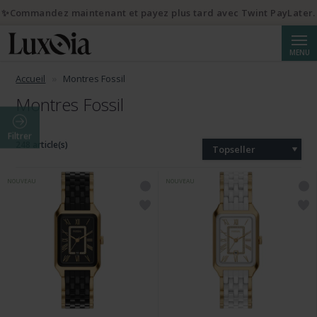
✨Commandez maintenant et payez plus tard avec Twint PayLater.
Reche
MENU
Accueil
Montres Fossil
Montres Fossil
Filtrer
248 article(s)
Topseller
NOUVEAU
NOUVEAU