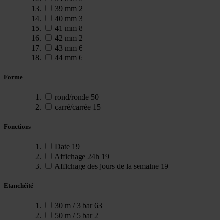
39 mm
2
40 mm
3
41 mm
8
42 mm
2
43 mm
6
44 mm
6
Forme
rond/ronde
50
carré/carrée
15
Fonctions
Date
19
Affichage 24h
19
Affichage des jours de la semaine
19
Etanchéité
30 m / 3 bar
63
50 m / 5 bar
2