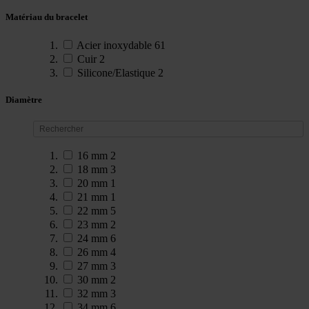
Matériau du bracelet
Acier inoxydable
61
Cuir
2
Silicone/Elastique
2
Diamètre
16 mm
2
18 mm
3
20 mm
1
21 mm
1
22 mm
5
23 mm
2
24 mm
6
26 mm
4
27 mm
3
30 mm
2
32 mm
3
34 mm
6