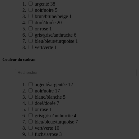
argenté
38
noir/noire
5
brun/brune/beige
1
doré/dorée
20
or rose
1
gris/grise/anthracite
6
bleu/bleue/turquoise
1
vert/verte
1
Couleur du cadran
argenté/argentée
12
noir/noire
17
blanc/blanche
5
doré/dorée
7
or rose
1
gris/grise/anthracite
4
bleu/bleue/turquoise
7
vert/verte
10
fuchsia/rose
3