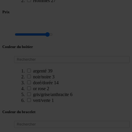
Hommes
27
Prix
Couleur du boîtier
argenté
39
noir/noire
3
doré/dorée
14
or rose
2
gris/grise/anthracite
6
vert/verte
1
Couleur du bracelet