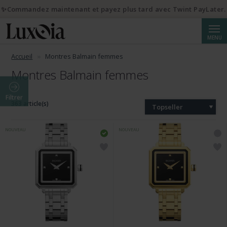
✨Commandez maintenant et payez plus tard avec Twint PayLater.
Reche
MENU
Accueil
Montres Balmain femmes
Montres Balmain femmes
Filtrer
363 article(s)
Topseller
NOUVEAU
NOUVEAU