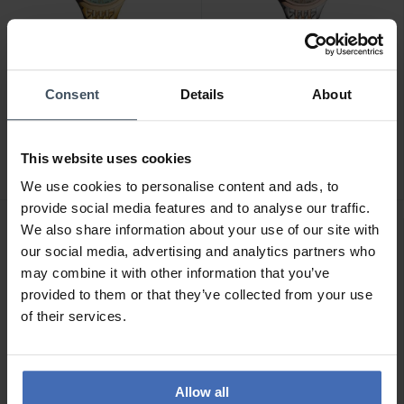
Consent
Details
About
CHF 415.00
CHF 415.00
Balmain de Balmain II XS -
Balmain de Balmain II XS -
B4930.33.72
B4938.33.52
This website uses cookies
We use cookies to personalise content and ads, to
provide social media features and to analyse our traffic.
We also share information about your use of our site with
NOUVEAU
NOUVEAU
our social media, advertising and analytics partners who
may combine it with other information that you’ve
provided to them or that they’ve collected from your use
of their services.
Allow all