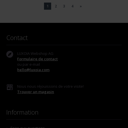
1
2
3
4
»
Contact
LUXOIA Webshop AG
Formulaire de contact
ou par e-mail
hello@luxoia.com
Nous nous réjouissons de votre visite!
Trouver un magasin
Information