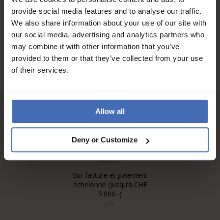
AUX AVIS DES CLIENTS
provide social media features and to analyse our traffic.
We also share information about your use of our site with
our social media, advertising and analytics partners who
may combine it with other information that you’ve
provided to them or that they’ve collected from your use
of their services.
Allow all
Deny or Customize
Sur facture et paiement
échelonné (jusqu’à CHF
5'000.-)
info