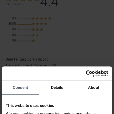
4.4
1 Notations
0%
100%
0%
0%
0%
Beurteilung Lorus Sport
Avis par Otto
jeudi, 18 janvier 2024
LOOK
VALEUR-PRIX
QUALITÉ
Consent
Details
About
Rasche Lieferung, überzeugende Qualität zu vernünftigem
Preis.
This website uses cookies
We use cookies to personalise content and ads, to