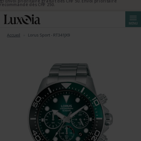
📦 Envoi prioritaire gratuit dès CHF 50. Envoi prioritaire
recommandé dès CHF 250.
Reche
MENU
Accueil
Lorus Sport - RT341JX9