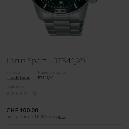
Lorus Sport - RT341JX9
Marque:
Numéro d'article:
plus de Lorus
RT341JX9
Évaluation:
0
CHF 100.00
ou à partir de
10.00
/mois
info