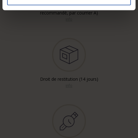
Envoi gratuit* (en
recommandé, par courrier A)
info
Droit de restitution (14 jours)
info