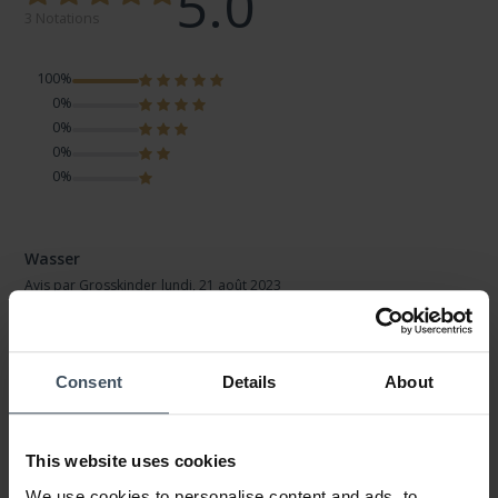
5.0
3 Notations
100%
0%
0%
0%
0%
Wasser
Avis par Grosskinder
lundi, 21 août 2023
LOOK
VALEUR-PRIX
QUALITÉ
Consent
Details
About
Wasserdicht muss sie sein. Das Armband muss bequem sein.
Wie ist es mit Garantie?
This website uses cookies
We use cookies to personalise content and ads, to