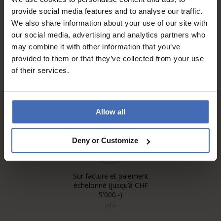
AUX AVIS DES CLIENTS
provide social media features and to analyse our traffic.
We also share information about your use of our site with
our social media, advertising and analytics partners who
may combine it with other information that you’ve
provided to them or that they’ve collected from your use
of their services.
Allow all
Deny or Customize
Sur facture et paiement
échelonné (jusqu’à CHF
5'000.-)
info