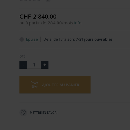
CHF 2'840.00
ou à partir de
284.00
/mois
info
Epuisé
Délai de livraison:
7-21 jours ouvrables
QTÉ
AJOUTER AU PANIER
METTRE EN FAVORI