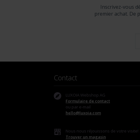
Inscrivez-vous d
premier achat. De p
Contact
LUXOIA Webshop AG
Formulaire de contact
ou par e-mail
hello@luxoia.com
Nous nous réjouissons de votre visite!
Trouver un magasin