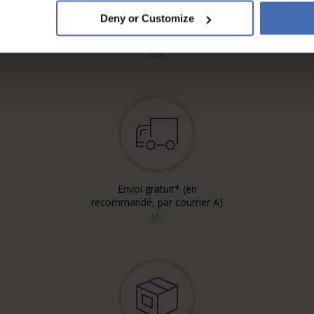
Sur facture et paiement
Deny or Customize
échelonné (jusqu’à CHF
5'000.-)
info
Envoi gratuit* (en
recommandé, par courrier A)
info