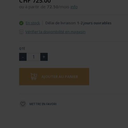
CHF 725.00
ou à partir de
72.50
/mois
info
En stock
Délai de livraison:
1-2 jours ouvrables
Vérifier la disponibilité en magasin
QTÉ
AJOUTER AU PANIER
METTRE EN FAVORI