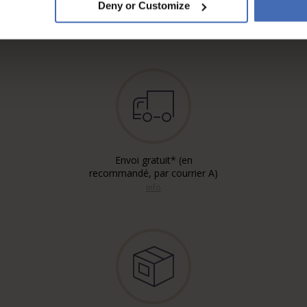
Deny or Customize
5'000.-)
info
Envoi gratuit* (en
recommandé, par courrier A)
info