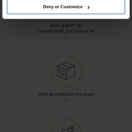
Deny or Customize
Envoi gratuit* (en
recommandé, par courrier A)
info
Droit de restitution (14 jours)
info