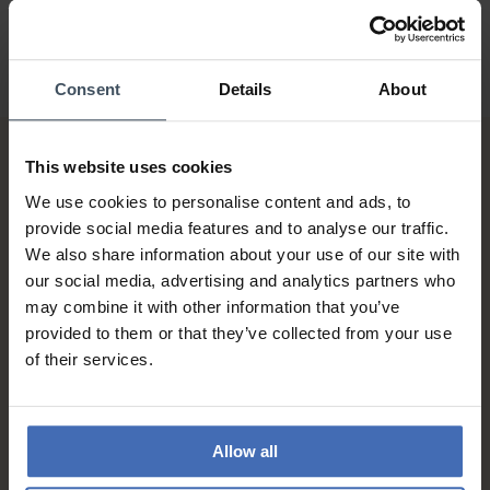
Consent
Details
About
This website uses cookies
We use cookies to personalise content and ads, to
provide social media features and to analyse our traffic.
We also share information about your use of our site with
our social media, advertising and analytics partners who
Sur facture et paiement
may combine it with other information that you’ve
échelonné (jusqu’à CHF
provided to them or that they’ve collected from your use
5'000.-)
of their services.
info
Allow all