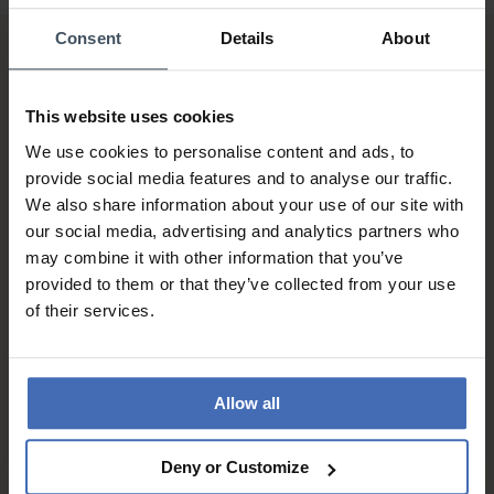
Consent
Details
About
This website uses cookies
We use cookies to personalise content and ads, to
provide social media features and to analyse our traffic.
We also share information about your use of our site with
Sur facture et paiement
échelonné (jusqu’à CHF
our social media, advertising and analytics partners who
5'000.-)
may combine it with other information that you’ve
info
provided to them or that they’ve collected from your use
of their services.
Allow all
Deny or Customize
Envoi gratuit* (en