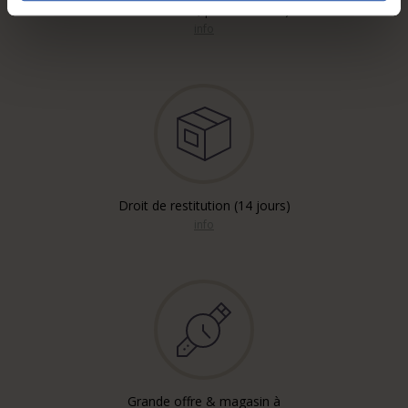
recommandé, par courrier A)
info
Droit de restitution (14 jours)
info
Grande offre & magasin à