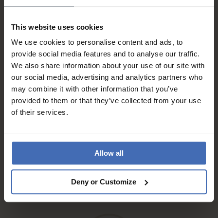
This website uses cookies
Sur facture et paiement
We use cookies to personalise content and ads, to
échelonné (jusqu’à CHF
provide social media features and to analyse our traffic.
5'000.-)
We also share information about your use of our site with
info
our social media, advertising and analytics partners who
may combine it with other information that you’ve
provided to them or that they’ve collected from your use
of their services.
Allow all
Envoi gratuit* (en
recommandé, par courrier A)
Deny or Customize
info