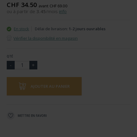
CHF 34.50
avant CHF 69.00
ou à partir de
3.45
/mois
info
En stock
Délai de livraison:
1-2 jours ouvrables
Vérifier la disponibilité en magasin
QTÉ
AJOUTER AU PANIER
METTRE EN FAVORI