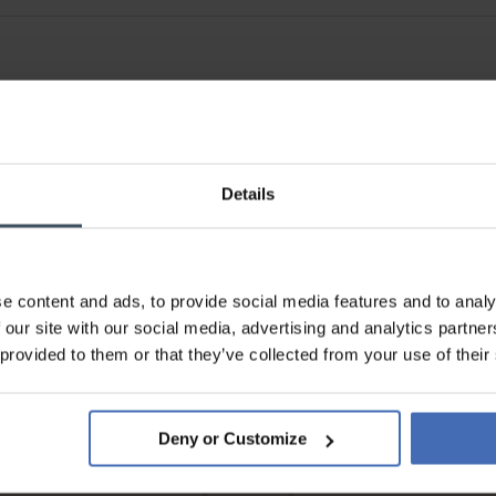
Details
e content and ads, to provide social media features and to analy
 our site with our social media, advertising and analytics partn
Sur facture et paiement
 provided to them or that they’ve collected from your use of their
échelonné (jusqu’à CHF
5'000.-)
info
Deny or Customize