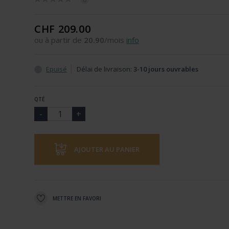
CHF 209.00
ou à partir de
20.90
/mois
info
Epuisé
Délai de livraison:
3-10 jours ouvrables
QTÉ
AJOUTER AU PANIER
METTRE EN FAVORI