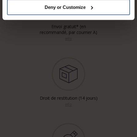
Deny or Customize
Envoi gratuit* (en
recommandé, par courrier A)
info
Droit de restitution (14 jours)
info