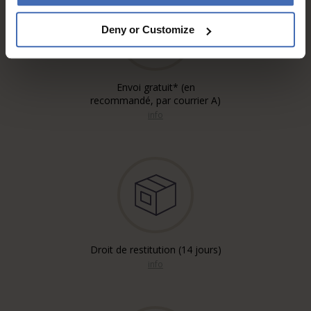
Deny or Customize
Envoi gratuit* (en
recommandé, par courrier A)
info
Droit de restitution (14 jours)
info