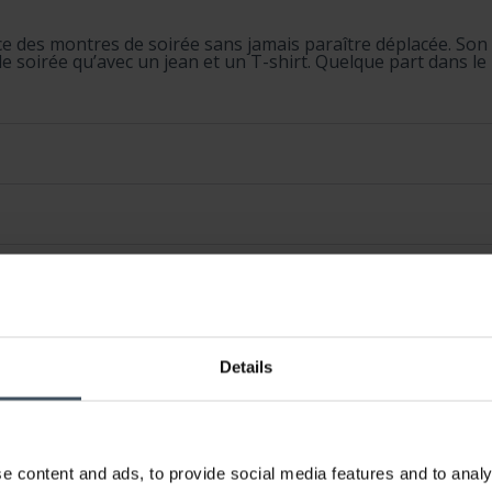
e des montres de soirée sans jamais paraître déplacée. Son br
e soirée qu’avec un jean et un T-shirt. Quelque part dans le 
Details
e content and ads, to provide social media features and to analy