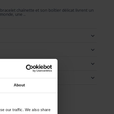
acelet chaînette et son boîtier délicat livrent un
monde, une ...
About
se our traffic. We also share