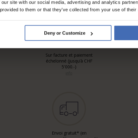
 our site with our social media, advertising and analytics partn
 provided to them or that they’ve collected from your use of their
Deny or Customize
Sur facture et paiement
échelonné (jusqu’à CHF
5'000.-)
info
Envoi gratuit* (en