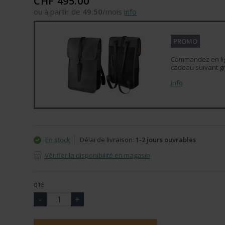
CHF 495.00
ou à partir de
49.50
/mois
info
PROMO
Commandez en lign
cadeau suivant gr
info
En stock
Délai de livraison:
1-2 jours ouvrables
Vérifier la disponibilité en magasin
QTÉ