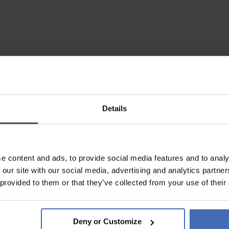
Details
e content and ads, to provide social media features and to analy
 our site with our social media, advertising and analytics partn
 provided to them or that they’ve collected from your use of their
Sur facture et paiement
échelonné (jusqu’à CHF
5'000.-)
Deny or Customize
info