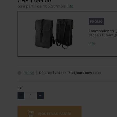
CHF 1'055.00
ou à partir de
105.50
/mois
info
PROMO
Commandez en lign
cadeau suivant gr
info
Epuisé
Délai de livraison:
7-14 jours ouvrables
QTÉ
AJOUTER AU PANIER