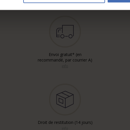
Envoi gratuit* (en
recommandé, par courrier A)
info
Droit de restitution (14 jours)
info