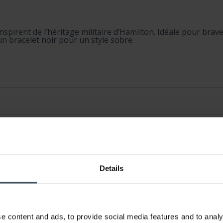
spirent de l’héritage militaire d’Hamilton. Idéale pour brave
un bracelet noir pour un style sobre.
Details
e content and ads, to provide social media features and to analy