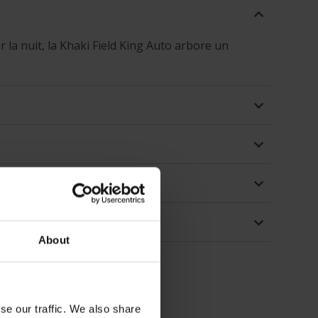
r la nuit, la Khaki Field King Auto arbore un
About
se our traffic. We also share