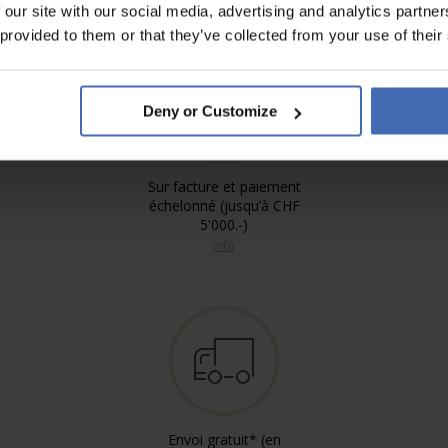
 our site with our social media, advertising and analytics partn
 provided to them or that they’ve collected from your use of their
Deny or Customize
Sur facture et paiement
échelonné (jusqu’à CHF
5'000.-)
info
Envoi gratuit* (en