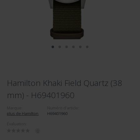
Hamilton Khaki Field Quartz (38
mm) - H69401960
Marque:
Numéro d'article:
plus de Hamilton
H69401960
Évaluation:
0