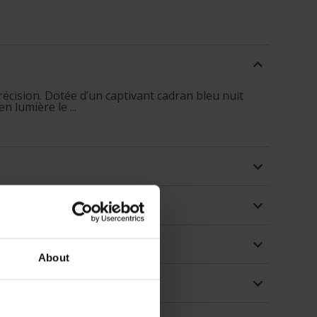
écision. Dotée d’un captivant cadran bleu nuit
n lumière le ...
About