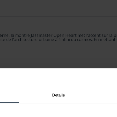
rne, la montre Jazzmaster Open Heart met l’accent sur la pr
ité de l’architecture urbaine à l’infini du cosmos. En mettant e
Details