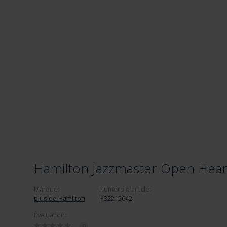
Hamilton Jazzmaster Open Hear
Marque:
Numéro d'article:
plus de Hamilton
H32215642
Évaluation:
0