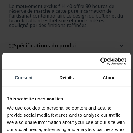
Le mouvement exclusif H-40 offre 80 heures de
réserve de marche à cette pure incarnation de
l’artisanat contemporain. Le design du boîtier et du
bracelet alliant esthétisme et modernité est
souligné par des finitions raffinées.
Spécifications du produit
Disponibilité et expédition
Retour et échange
Consent
Details
About
Garantie
This website uses cookies
We use cookies to personalise content and ads, to
provide social media features and to analyse our traffic.
We also share information about your use of our site with
our social media, advertising and analytics partners who