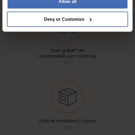
Allow all
Deny or Customize
Envoi gratuit* (en
recommandé, par courrier A)
info
Droit de restitution (14 jours)
info