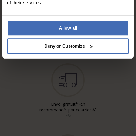
of their services.
Sur facture et paiement
Allow all
échelonné (jusqu’à CHF
5'000.-)
info
Deny or Customize
Envoi gratuit* (en
recommandé, par courrier A)
info