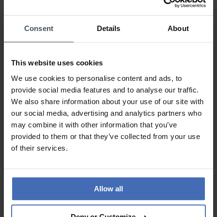
0%
0%
Consent
Details
About
0%
This website uses cookies
sehr gut
Avis par Vreny
mardi, 16 juillet 2024
We use cookies to personalise content and ads, to
provide social media features and to analyse our traffic.
LOOK
VALEUR-PRIX
We also share information about your use of our site with
QUALITÉ
our social media, advertising and analytics partners who
may combine it with other information that you’ve
sehr gut
provided to them or that they’ve collected from your use
of their services.
AUX AVIS DES CLIENTS
Allow all
Deny or Customize