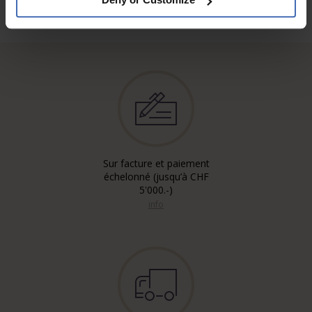
Sur facture et paiement
échelonné (jusqu’à CHF
5'000.-)
info