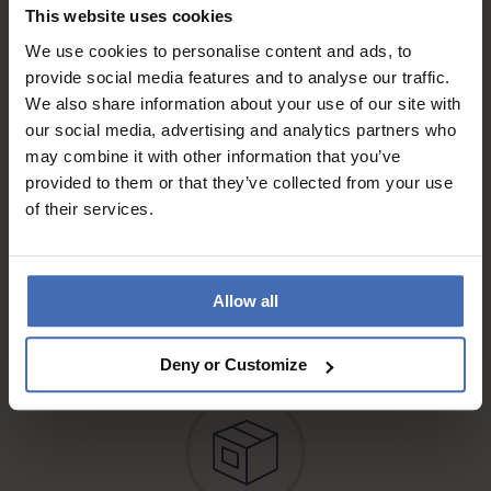
Sur facture et paiement
This website uses cookies
échelonné (jusqu’à CHF
5'000.-)
We use cookies to personalise content and ads, to
info
provide social media features and to analyse our traffic.
We also share information about your use of our site with
our social media, advertising and analytics partners who
may combine it with other information that you’ve
provided to them or that they’ve collected from your use
of their services.
Envoi gratuit* (en
Allow all
recommandé, par courrier A)
info
Deny or Customize