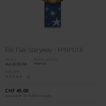
Flik Flak Staryway - FPNP018
Marque:
Numéro d'article:
plus de Flik Flak
FPNP018
Évaluation:
0
CHF 45.00
ou à partir de
4.50
/mois
info