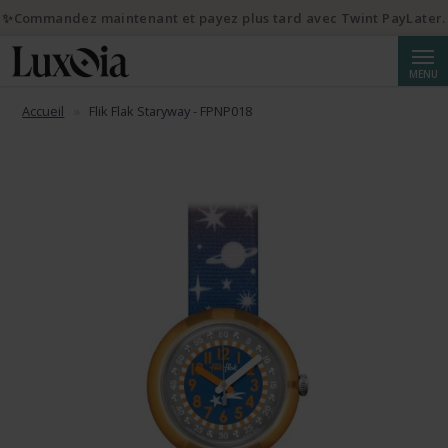
✨Commandez maintenant et payez plus tard avec Twint PayLater.
Reche
MENU
Accueil
Flik Flak Staryway - FPNP018