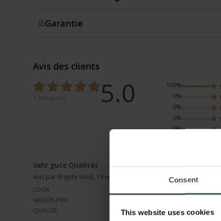
Garantie
Avis des clients
5.0
100%
0%
1 Notations
0%
0%
0%
Sehr gute Qualität
Avis par Brigitte
lundi, 14 septembre 2020
Consent
LOOK
VALEUR-PRIX
QUALITÉ
This website uses cookies