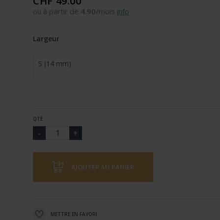
CHF 49.00
ou à partir de
4.90
/mois
info
Largeur
S (14 mm)
QTÉ
AJOUTER AU PANIER
METTRE EN FAVORI