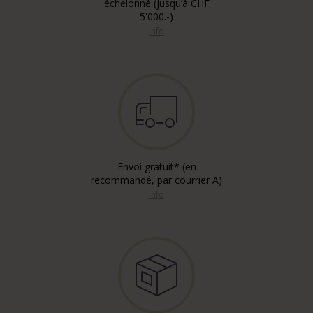
échelonné (jusqu’à CHF
5'000.-)
info
Envoi gratuit* (en
recommandé, par courrier A)
info