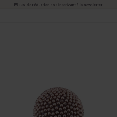
i prioritaire gratuit dès CHF 50. Envoi prioritaire recommandé dès 