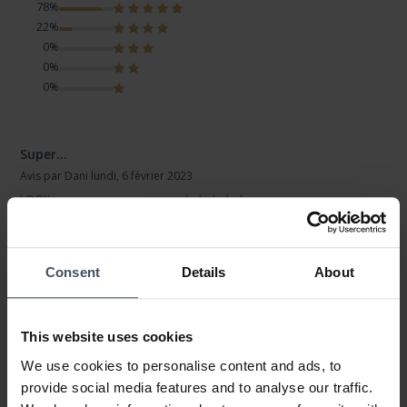
78%
22%
0%
0%
0%
Super…
Avis par Dani
lundi, 6 février 2023
LOOK
VALEUR-PRIX
QUALITÉ
1 zu 1 wie auf dem Bild dargestellt .
Consent
Details
About
This website uses cookies
AUX AVIS DES CLIENTS
We use cookies to personalise content and ads, to
provide social media features and to analyse our traffic.