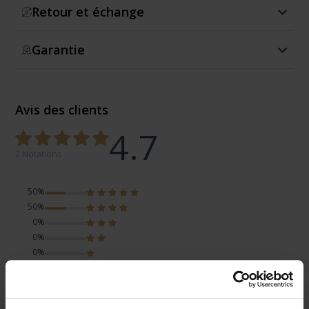
Retour et échange
Garantie
Avis des clients
4.7
2 Notations
50%
50%
0%
0%
0%
Elegant