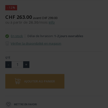
-12%
CHF 263.00
avant CHF 299.00
ou à partir de
26.30
/mois
info
En stock
Délai de livraison:
1-2 jours ouvrables
Vérifier la disponibilité en magasin
QTÉ
AJOUTER AU PANIER
METTRE EN FAVORI