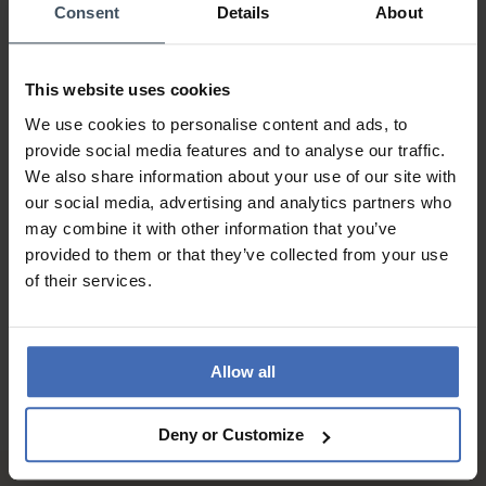
Consent
Details
About
Avis par Cesar Rufino
dimanche, 7 novembre 2021
LOOK
VALEUR-PRIX
This website uses cookies
QUALITÉ
We use cookies to personalise content and ads, to
Habe für ein Familienmitglied gekauft als dankeschön. Er ist
provide social media features and to analyse our traffic.
faziniert. Er legt es mit allem, es passt mit Jeans und
We also share information about your use of our site with
elegantes Outfits.
our social media, advertising and analytics partners who
may combine it with other information that you’ve
provided to them or that they’ve collected from your use
AUX AVIS DES CLIENTS
of their services.
Allow all
Deny or Customize