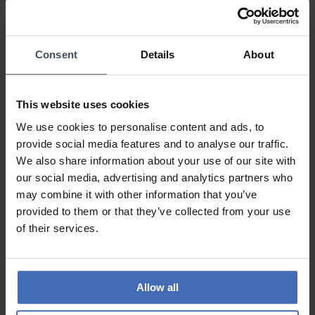
100%
0%
0%
0%
Consent
Details
About
0%
This website uses cookies
Satisfaction
We use cookies to personalise content and ads, to
Avis par Marcelli Loredana
dimanche, 30 septembre 2018
provide social media features and to analyse our traffic.
LOOK
We also share information about your use of our site with
VALEUR-PRIX
our social media, advertising and analytics partners who
QUALITÉ
may combine it with other information that you’ve
Service impeccable
provided to them or that they’ve collected from your use
of their services.
AUX AVIS DES CLIENTS
Allow all