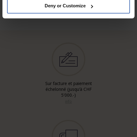
Deny or Customize
Sur facture et paiement
échelonné (jusqu’à CHF
5'000.-)
info