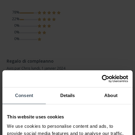
78%
22%
0%
0%
0%
Regalo di compleanno
Avis par Chris
lundi, 1 janvier 2024
LOOK
VALEUR-PRIX
QUALITÉ
Consent
Details
About
Regalo apprezzato
This website uses cookies
AUX AVIS DES CLIENTS
We use cookies to personalise content and ads, to
provide social media features and to analyse our traffic.