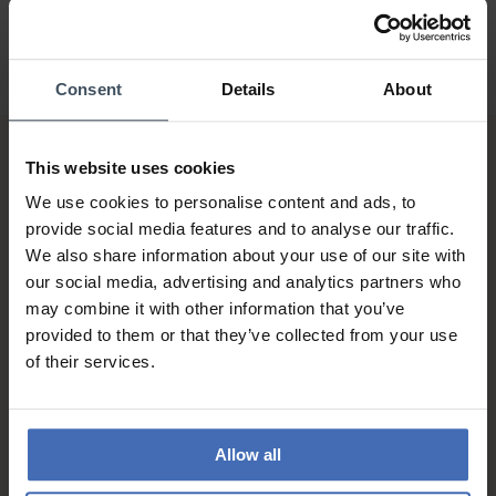
Consent
Details
About
This website uses cookies
We use cookies to personalise content and ads, to
provide social media features and to analyse our traffic.
We also share information about your use of our site with
our social media, advertising and analytics partners who
Sur facture et paiement
may combine it with other information that you’ve
échelonné (jusqu’à CHF
provided to them or that they’ve collected from your use
5'000.-)
of their services.
info
Allow all