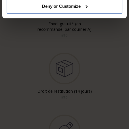
Deny or Customize
Envoi gratuit* (en
recommandé, par courrier A)
info
Droit de restitution (14 jours)
info