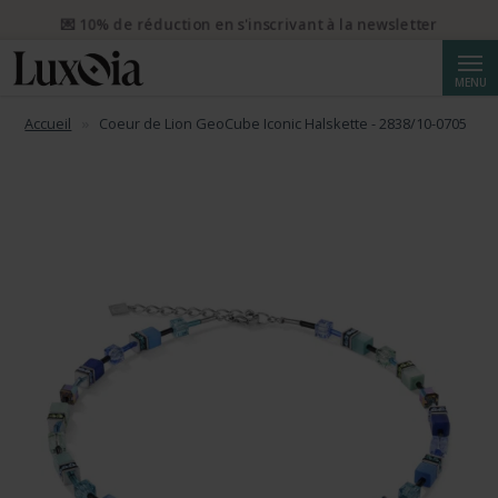
📦 Envoi prioritaire gratuit dès CHF 50. Envoi prioritaire
recommandé dès CHF 250.
Reche
MENU
Accueil
Coeur de Lion GeoCube Iconic Halskette - 2838/10-0705