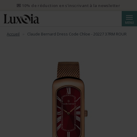
📦 Envoi prioritaire gratuit dès CHF 50. Envoi prioritaire
recommandé dès CHF 250.
Reche
MENU
Accueil
Claude Bernard Dress Code Chloe - 20227 37RM ROUR