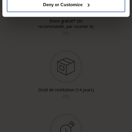
Deny or Customize
Envoi gratuit* (en
recommandé, par courrier A)
info
Droit de restitution (14 jours)
info