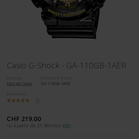
Casio G-Shock - GA-110GB-1AER
Marque:
Numéro d'article:
plus de Casio
GA-110GB-1AER
Évaluation:
1
CHF 219.00
ou à partir de
21.90
/mois
info