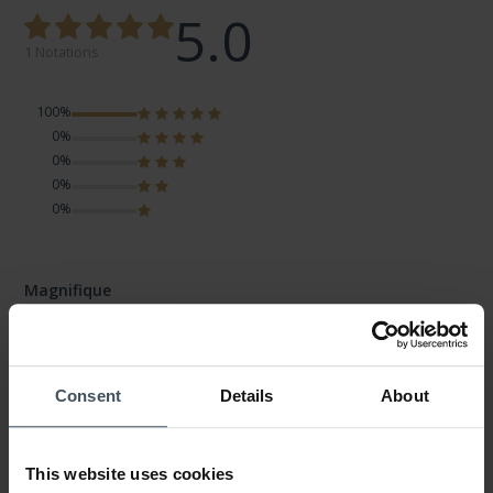
5.0
1 Notations
100%
0%
0%
0%
0%
Magnifique
Avis par Aferin o.
lundi, 15 avril 2019
LOOK
VALEUR-PRIX
QUALITÉ
Consent
Details
About
Très jolie je voulais trop. Et puis on peut payer plusieurs fois
c'est très bien je suis vraiment content
This website uses cookies