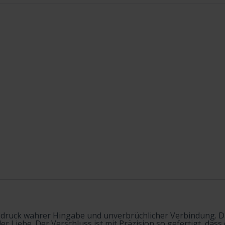
sdruck wahrer Hingabe und unverbrüchlicher Verbindung. D
er Liebe. Der Verschluss ist mit Präzision so gefertigt, dass 