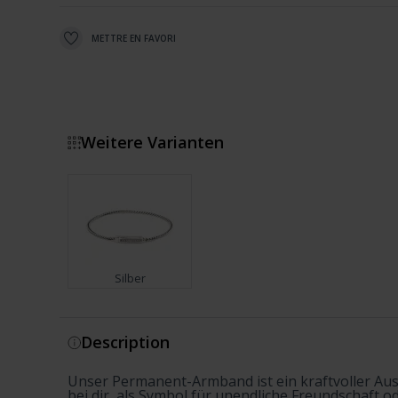
METTRE EN FAVORI
Weitere Varianten
Silber
Montrer plus
Description
Unser Permanent-Armband ist ein kraftvoller Au
bei dir, als Symbol für unendliche Freundschaft od