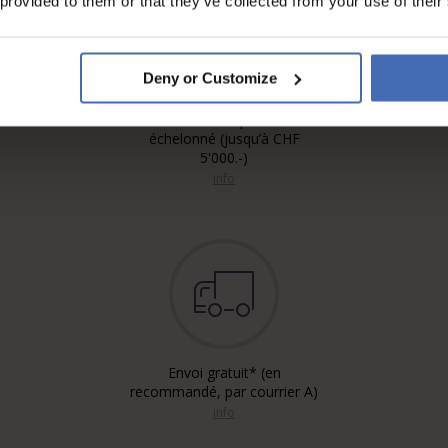
 provided to them or that they’ve collected from your use of their
Deny or Customize
Sur facture et paiement
échelonné (jusqu’à CHF
5'000.-)
info
Envoi gratuit* (en
recommandé, par courrier A)
info