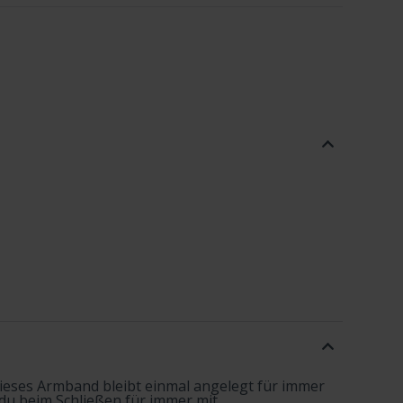
ieses Armband bleibt einmal angelegt für immer
du beim Schließen für immer mit ...