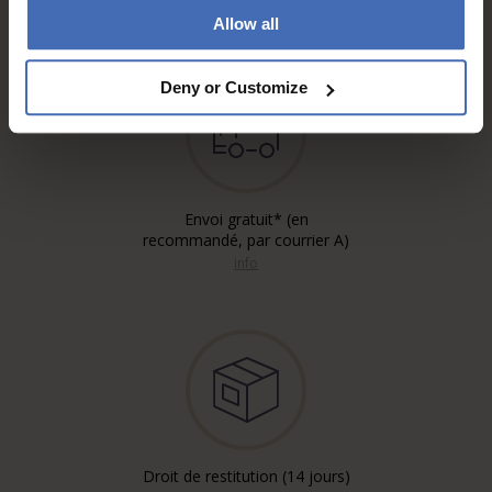
info
Allow all
Deny or Customize
Envoi gratuit* (en
recommandé, par courrier A)
info
Droit de restitution (14 jours)