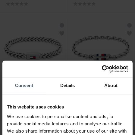
Consent
Details
About
CHF 69.00
CHF 49.00
Tommy Hilfiger Braided
Tommy Hilfiger Bruce
Armband - 2790647
Armband - 2790652
This website uses cookies
We use cookies to personalise content and ads, to
provide social media features and to analyse our traffic.
We also share information about your use of our site with
NOUVEAU