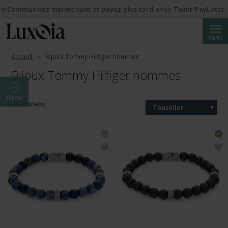
✨Commandez maintenant et payez plus tard avec Twint PayLater.
Reche
MENU
Accueil
Bijoux Tommy Hilfiger hommes
Bijoux Tommy Hilfiger hommes
Filtrer
28 article(s)
Topseller