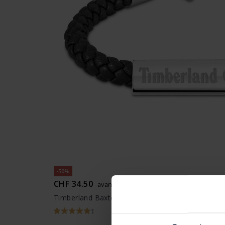
-50%
CHF 34.50
avant CHF 69.00
Timberland Baxter Lake Armband - TDAGB00018
1