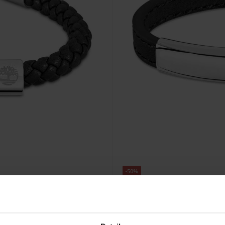
-50%
CHF 29.50
avant CHF 59.00
04
Timberland Amity Armband 